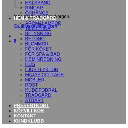
HALSBAND
RINGAR
ÖRHÄNGE
Inga produkter i varukorgen.
HEM & TRÄDGÅRD
AROMALAMPOR
Gå tillbaka till butiken
TILLBEHÖR
BELYSNING
BETONG
0
BLOMMOR
FÖR KÖKET
FÖR SPA & BAD
HEMINREDNING
HUS
LJUS / LYKTOR
MAJAS COTTAGE
MÖBLER
ROST
KUDDFODRAL
TRÄDGÅRD
ÄTBART
PRESENTKORT
KÖPVILLKOR
KONTAKT
KUNDKLUBB