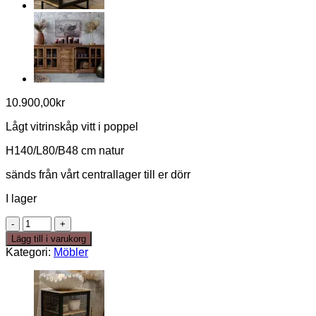
10.900,00
kr
Lågt vitrinskåp vitt i poppel
H140/L80/B48 cm natur
sänds från vårt centrallager till er dörr
I lager
Lågt
vitrinskåp
Lägg till i varukorg
i
Kategori:
Möbler
återbrukat
trä
-
på
väg