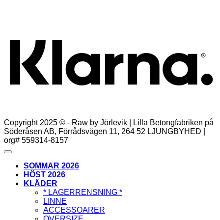
Lägg till i varukorg
K
Copyright 2025 © - Raw by Jörlevik | Lilla Betongfabriken på
Söderåsen AB, Förrådsvägen 11, 264 52 LJUNGBYHED |
org# 559314-8157
SOMMAR 2026
HÖST 2026
KLÄDER
* LAGERRENSNING *
LINNE
ACCESSOARER
OVERSIZE