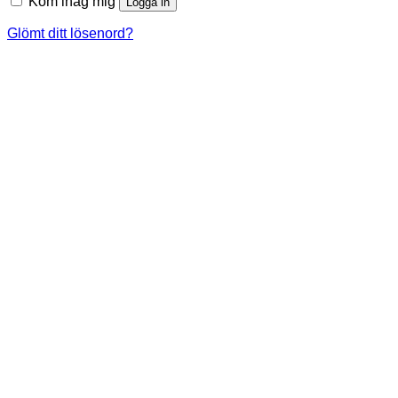
Kom ihåg mig
Logga in
Glömt ditt lösenord?