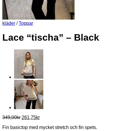
kläder
/
Toppar
Lace “tischa” – Black
Det
Det
349,00
kr
261,75
kr
ursprungliga
nuvarande
Fin basictop med mycket stretch och fin spets.
priset
priset