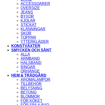
ACCESSOARER
OVERSIZE
JEANS
BYXOR
KJOLAR
STICKAT
KLÄNNINGAR
SKOR
TOPPAR
YTTERKLÄDER
KONSTVÄXTER
SMYCKEN OCH SÅNT
ALLA
ARMBAND
HALSBAND
RINGAR
ÖRHÄNGE
HEM & TRÄDGÅRD
AROMALAMPOR
TILLBEHÖR
BELYSNING
BETONG
BLOMMOR
FÖR KÖKET
FÖR SPA & BAD