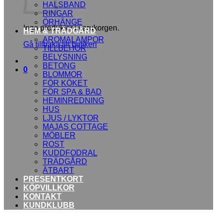
HALSBAND
RINGAR
ÖRHÄNGE
Inga produkter i varukorgen.
HEM & TRÄDGÅRD
AROMALAMPOR
Gå tillbaka till butiken
TILLBEHÖR
BELYSNING
BETONG
0
BLOMMOR
FÖR KÖKET
FÖR SPA & BAD
HEMINREDNING
HUS
LJUS / LYKTOR
MAJAS COTTAGE
MÖBLER
ROST
KUDDFODRAL
TRÄDGÅRD
ÄTBART
PRESENTKORT
KÖPVILLKOR
KONTAKT
KUNDKLUBB