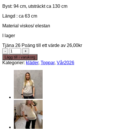
var:
är:
Byst: 94 cm, utsträckt ca 130 cm
349,00kr.
261,75kr.
Längd : ca 63 cm
Material viskos/ elestan
I lager
Tjäna 26 Poäng till ett värde av
26,00
kr
Lace
“tischa”
Lägg till i varukorg
-
Kategorier:
kläder
,
Toppar
,
Vår2026
Black
mängd