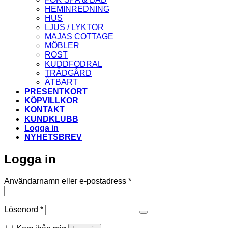
HEMINREDNING
HUS
LJUS / LYKTOR
MAJAS COTTAGE
MÖBLER
ROST
KUDDFODRAL
TRÄDGÅRD
ÄTBART
PRESENTKORT
KÖPVILLKOR
KONTAKT
KUNDKLUBB
Logga in
NYHETSBREV
Logga in
Obligatoriskt
Användarnamn eller e-postadress
*
Obligatoriskt
Lösenord
*