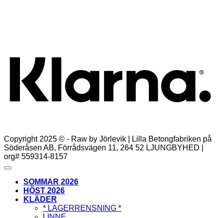
Det
Det
799,00
kr
499,00
kr
ursprungliga
nuvarande
Lägg till i varukorg
priset
priset
K
var:
är:
799,00kr.
499,00kr.
Copyright 2025 © - Raw by Jörlevik | Lilla Betongfabriken på
Söderåsen AB, Förrådsvägen 11, 264 52 LJUNGBYHED |
org# 559314-8157
SOMMAR 2026
HÖST 2026
KLÄDER
* LAGERRENSNING *
LINNE