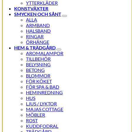
YTTERKLÄDER
KONSTVÄXTER
SMYCKEN OCH SÅNT
ALLA
ARMBAND
HALSBAND
RINGAR
ÖRHÄNGE
HEM & TRÄDGÅRD
AROMALAMPOR
TILLBEHÖR
BELYSNING
BETONG
BLOMMOR
FÖR KÖKET
FÖR SPA & BAD
HEMINREDNING
HUS
LJUS / LYKTOR
MAJAS COTTAGE
MÖBLER
ROST
KUDDFODRAL
TRÄDGÅRD