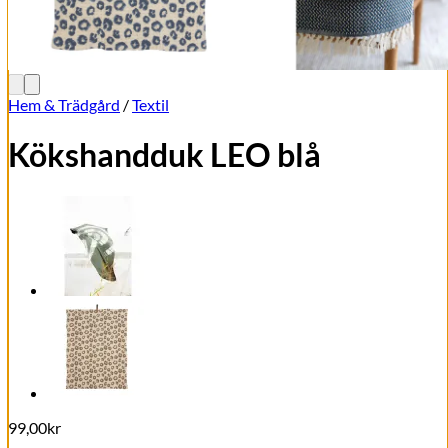
Hem & Trädgård
/
Textil
Kökshandduk LEO blå
99,00
kr