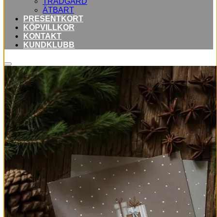
TRÄDGÅRD
ÄTBART
PRESENTKORT
KÖPVILLKOR
KONTAKT
KUNDKLUBB