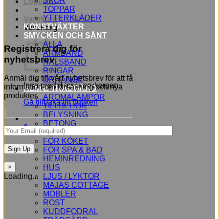
SKOR
Logga in
TOPPAR
YTTERKLÄDER
Varukorg /
0,00
kr
0
KONSTVÄXTER
Varukorg
SMYCKEN OCH SÅNT
ALLA
Registrera dig för
ARMBAND
nyhetsbrev
HALSBAND
RINGAR
Anmäl dig till vårt nyhetsbrev för att få
ÖRHÄNGE
Inga produkter i varukorgen.
information om försäljning och nya
HEM & TRÄDGÅRD
produkter.
AROMALAMPOR
Gå tillbaka till butiken
TILLBEHÖR
BELYSNING
BETONG
0
BLOMMOR
FÖR KÖKET
FÖR SPA & BAD
HEMINREDNING
HUS
×
LJUS / LYKTOR
Loading...
MAJAS COTTAGE
MÖBLER
ROST
KUDDFODRAL