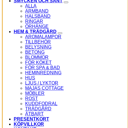
SMYCKEN OCH SÅNT
ALLA
ARMBAND
HALSBAND
RINGAR
ÖRHÄNGE
HEM & TRÄDGÅRD
AROMALAMPOR
TILLBEHÖR
BELYSNING
BETONG
BLOMMOR
FÖR KÖKET
FÖR SPA & BAD
HEMINREDNING
HUS
LJUS / LYKTOR
MAJAS COTTAGE
MÖBLER
ROST
KUDDFODRAL
TRÄDGÅRD
ÄTBART
PRESENTKORT
KÖPVILLKOR