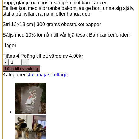
hopp, glädje och tröst i kampen mot barncancer.
Ett litet kort med stor tanke bakom, att ge bort, unna sig själv,
ställa på hyllan, rama in eller hänga upp.
Strl 13×18 cm | 300 grams obestruket papper
Säljs med 10% förmån till vår hjärtesak Barncancerfonden
I lager
Tjäna 4 Poäng till ett värde av
4,00
kr
Julkort
god
Lägg till i varukorg
jul
Kategorier:
Jul
,
majas cottage
mängd