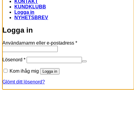
KONTAKT
KUNDKLUBB
Logga in
NYHETSBREV
Logga in
Obligatoriskt
Användarnamn eller e-postadress
*
Obligatoriskt
Lösenord
*
Kom ihåg mig
Logga in
Glömt ditt lösenord?