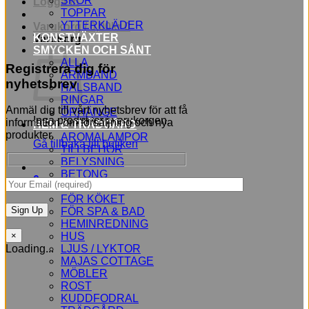
SKOR
Logga in
TOPPAR
YTTERKLÄDER
Varukorg /
0,00
kr
0
KONSTVÄXTER
Varukorg
SMYCKEN OCH SÅNT
ALLA
Registrera dig för
ARMBAND
nyhetsbrev
HALSBAND
RINGAR
Anmäl dig till vårt nyhetsbrev för att få
ÖRHÄNGE
Inga produkter i varukorgen.
information om försäljning och nya
HEM & TRÄDGÅRD
produkter.
AROMALAMPOR
Gå tillbaka till butiken
TILLBEHÖR
BELYSNING
BETONG
0
BLOMMOR
FÖR KÖKET
FÖR SPA & BAD
HEMINREDNING
HUS
×
LJUS / LYKTOR
Loading...
MAJAS COTTAGE
MÖBLER
ROST
KUDDFODRAL