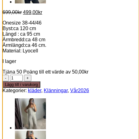
Det
Det
699,00
kr
499,00
kr
ursprungliga
nuvarande
Onesize 38-44/46
priset
priset
Byst:ca 120 cm
var:
är:
Längd : ca 95 cm
699,00kr.
499,00kr.
Ärmbredd:ca 48 cm
Ärmlängd:ca 46 cm.
Material: Lyocell
I lager
Tjäna 50 Poäng till ett värde av
50,00
kr
Jeansklänning
Zara
Lägg till i varukorg
inkl
Kategorier:
kläder
,
Klänningar
,
Vår2026
bälte
oversized
mängd