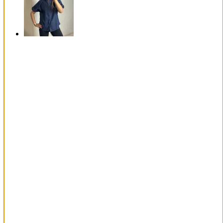
50%
REA
Snabbkoll
coco
sweater blå