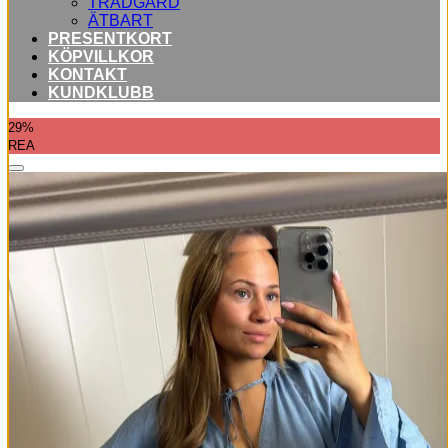
TRÄDGÅRD
ÄTBART
PRESENTKORT
KÖPVILLKOR
KONTAKT
KUNDKLUBB
29%
REA