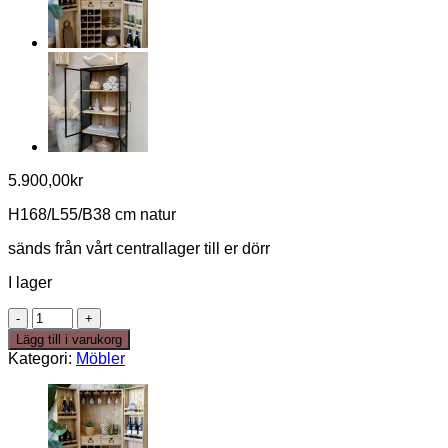
5.900,00
kr
H168/L55/B38 cm natur
sänds från vårt centrallager till er dörr
I lager
Golvspegel
furu,
Lägg till i varukorg
glas,
Kategori:
Möbler
metall
-
på
väg
in