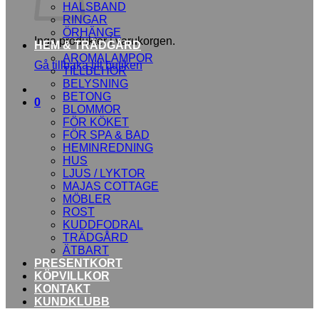
HALSBAND
RINGAR
ÖRHÄNGE
Inga produkter i varukorgen.
HEM & TRÄDGÅRD
AROMALAMPOR
Gå tillbaka till butiken
TILLBEHÖR
BELYSNING
BETONG
0
BLOMMOR
FÖR KÖKET
FÖR SPA & BAD
HEMINREDNING
HUS
LJUS / LYKTOR
MAJAS COTTAGE
MÖBLER
ROST
KUDDFODRAL
TRÄDGÅRD
ÄTBART
PRESENTKORT
KÖPVILLKOR
KONTAKT
KUNDKLUBB