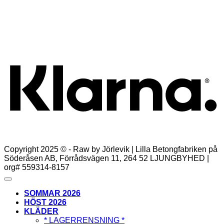
1.495,00
kr
Lägg till i varukorg
K
Copyright 2025 © - Raw by Jörlevik | Lilla Betongfabriken på
Söderåsen AB, Förrådsvägen 11, 264 52 LJUNGBYHED |
org# 559314-8157
SOMMAR 2026
HÖST 2026
KLÄDER
* LAGERRENSNING *