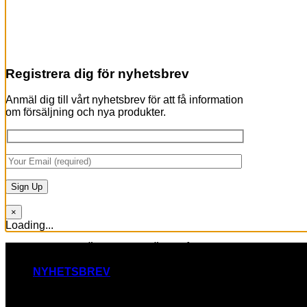
Registrera dig för nyhetsbrev
Anmäl dig till vårt nyhetsbrev för att få information
om försäljning och nya produkter.
×
Loading...
Skip
RAW BY JÖRLEVIK - SÖDERÅSEN
to
content
NYHETSBREV