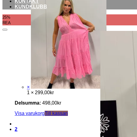
KONTAKT
KUNDKLUBB
25%
REA
×
Hello Sunshin
1 ×
299,00
kr
Delsumma:
498,00
kr
Visa varukorg
Till kassan
2