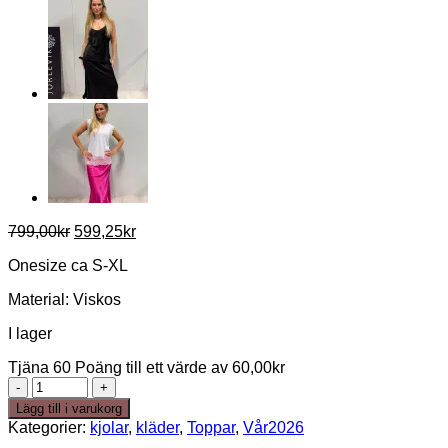
Det
Det
799,00
kr
599,25
kr
ursprungliga
nuvarande
Onesize ca S-XL
priset
priset
var:
är:
Material: Viskos
799,00kr.
599,25kr.
I lager
Tjäna 60 Poäng till ett värde av
60,00
kr
Glammy
set
Lägg till i varukorg
ljus
Kategorier:
kjolar
,
kläder
,
Toppar
,
Vår2026
blå