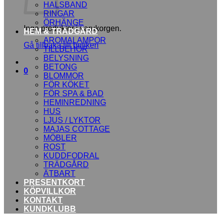
HALSBAND
RINGAR
ÖRHÄNGE
Inga produkter i varukorgen.
HEM & TRÄDGÅRD
AROMALAMPOR
Gå tillbaka till butiken
TILLBEHÖR
BELYSNING
BETONG
0
BLOMMOR
FÖR KÖKET
FÖR SPA & BAD
HEMINREDNING
HUS
LJUS / LYKTOR
MAJAS COTTAGE
MÖBLER
ROST
KUDDFODRAL
TRÄDGÅRD
ÄTBART
PRESENTKORT
KÖPVILLKOR
KONTAKT
KUNDKLUBB