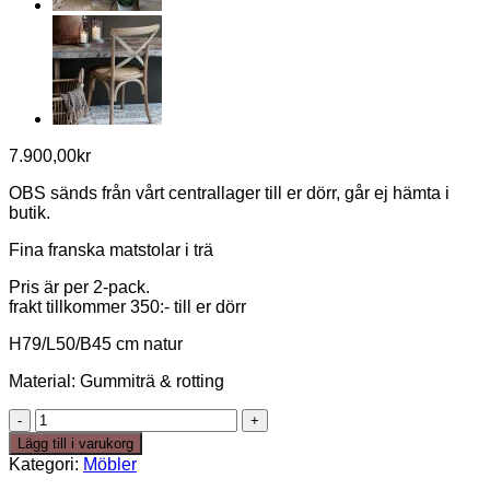
7.900,00
kr
OBS sänds från vårt centrallager till er dörr, går ej hämta i
butik.
Fina franska matstolar i trä
Pris är per 2-pack.
frakt tillkommer 350:- till er dörr
H79/L50/B45 cm natur
Material: Gummiträ & rotting
Fransk
matstol
Lägg till i varukorg
2
Kategori:
Möbler
pack