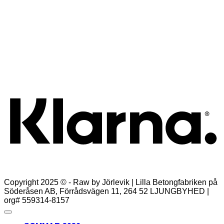
Snabbkoll
EcoChair grå oljad
1.495,00
kr
Lägg till i varukorg
K
Copyright 2025 © - Raw by Jörlevik | Lilla Betongfabriken på
Söderåsen AB, Förrådsvägen 11, 264 52 LJUNGBYHED |
org# 559314-8157