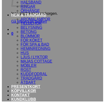
HALSBAND
RINGAR
ÖRHÄNGE
Inga produkter i varukorgen.
HEM & TRÄDGÅRD
AROMALAMPOR
Gå tillbaka till butiken
TILLBEHÖR
BELYSNING
BETONG
0
BLOMMOR
FÖR KÖKET
FÖR SPA & BAD
HEMINREDNING
HUS
LJUS / LYKTOR
MAJAS COTTAGE
MÖBLER
ROST
KUDDFODRAL
TRÄDGÅRD
ÄTBART
PRESENTKORT
KÖPVILLKOR
KONTAKT
KUNDKLUBB