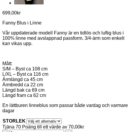
699,00
kr
Fanny Blus i Linne
Vår uppdaterade modell Fanny är en tidlös och luftig blus i
100% linne med avslappnad passform. 3/4-ärm som enkelt
kan vikas upp.
Mått:
S/M – Byst ca 108 cm
L/XL – Byst ca 116 cm
Ärmlängd ca 45 cm
Ärmbredd ca 22 cm
Längd bak ca 69 cm
Längd fram ca 62 cm
En lättburen linneblus som passar både vardag och varmare
dagar
STORLEK
Tjäna 70 Poäng till ett värde av
70,00
kr
Fanny