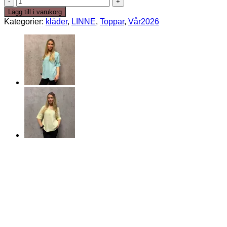
linneblus
Lägg till i varukorg
army
Kategorier:
kläder
,
LINNE
,
Toppar
,
Vår2026
mängd