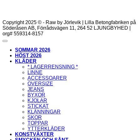
Copyright 2025 © - Raw by Jörlevik | Lilla Betongfabriken på
Söderåsen AB, Förrådsvägen 11, 264 52 LJUNGBYHED |
org# 559314-8157
SOMMAR 2026
HÖST 2026
KLÄDER
* LAGERRENSNING *
LINNE
ACCESSOARER
OVERSIZE
JEANS
BYXOR
KJOLAR
STICKAT
KLÄNNINGAR
SKOR
TOPPAR
YTTERKLÄDER
KONSTVÄXTER
SMYCKEN OCH SÅNT