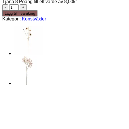
Tjäna 8 Poäng till ett värde av
8,00
kr
Eucalyptus
mängd
Lägg till i varukorg
Kategori:
Konstväxter