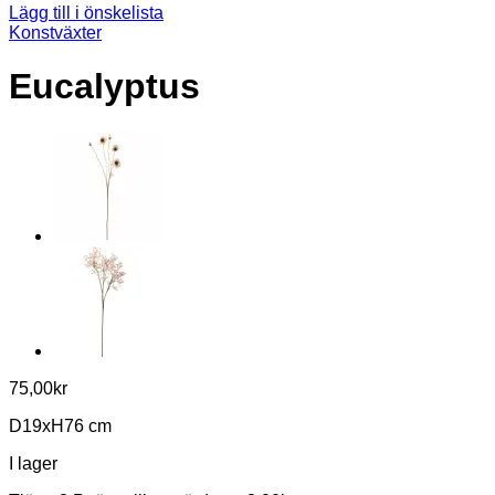
Lägg till i önskelista
Konstväxter
Eucalyptus
75,00
kr
D19xH76 cm
I lager