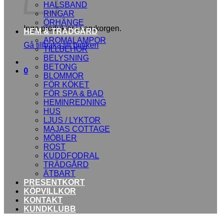
HALSBAND
RINGAR
ÖRHÄNGE
Inga produkter i varukorgen.
HEM & TRÄDGÅRD
AROMALAMPOR
Gå tillbaka till butiken
TILLBEHÖR
BELYSNING
BETONG
0
BLOMMOR
FÖR KÖKET
FÖR SPA & BAD
HEMINREDNING
HUS
LJUS / LYKTOR
MAJAS COTTAGE
MÖBLER
ROST
KUDDFODRAL
TRÄDGÅRD
ÄTBART
PRESENTKORT
KÖPVILLKOR
KONTAKT
KUNDKLUBB