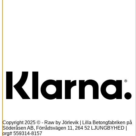
Snabbkoll
Wanja
Linneblus –
sky blue
799,00
kr
Lägg till i
varukorg
K
Copyright 2025 © - Raw by Jörlevik | Lilla Betongfabriken på
Söderåsen AB, Förrådsvägen 11, 264 52 LJUNGBYHED |
org# 559314-8157