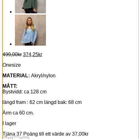
Det
Det
499,00
kr
374,25
kr
ursprungliga
nuvarande
Onesize
priset
priset
var:
är:
MATERIAL:
Akryl/nylon
499,00kr.
374,25kr.
MÅTT:
Bystvidd: ca 128 cm
längd fram : 62 cm längd bak: 68 cm
Ärm ca 60 cm.
I lager
Tjäna 37 Poäng till ett värde av
37,00
kr