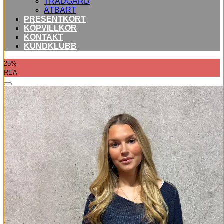
TRÄDGÅRD
ÄTBART
PRESENTKORT
KÖPVILLKOR
KONTAKT
KUNDKLUBB
25%
REA