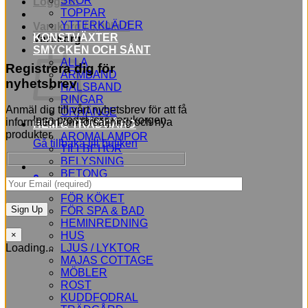
SKOR
Logga in
TOPPAR
YTTERKLÄDER
Varukorg /
0,00
kr
0
KONSTVÄXTER
Varukorg
SMYCKEN OCH SÅNT
ALLA
Registrera dig för
ARMBAND
nyhetsbrev
HALSBAND
RINGAR
Anmäl dig till vårt nyhetsbrev för att få
ÖRHÄNGE
Inga produkter i varukorgen.
information om försäljning och nya
HEM & TRÄDGÅRD
produkter.
AROMALAMPOR
Gå tillbaka till butiken
TILLBEHÖR
BELYSNING
BETONG
0
BLOMMOR
FÖR KÖKET
FÖR SPA & BAD
HEMINREDNING
HUS
×
LJUS / LYKTOR
Loading...
MAJAS COTTAGE
MÖBLER
ROST
KUDDFODRAL