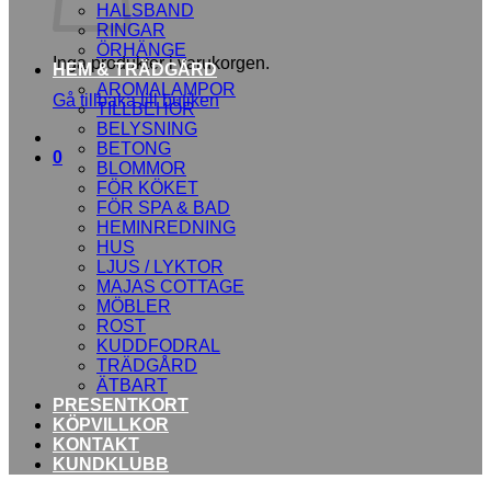
HALSBAND
RINGAR
ÖRHÄNGE
Inga produkter i varukorgen.
HEM & TRÄDGÅRD
AROMALAMPOR
Gå tillbaka till butiken
TILLBEHÖR
BELYSNING
BETONG
0
BLOMMOR
FÖR KÖKET
FÖR SPA & BAD
HEMINREDNING
HUS
LJUS / LYKTOR
MAJAS COTTAGE
MÖBLER
ROST
KUDDFODRAL
TRÄDGÅRD
ÄTBART
PRESENTKORT
KÖPVILLKOR
KONTAKT
KUNDKLUBB