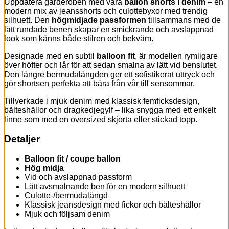
Uppdatera garderoben med våra
ballon shorts i denim
– en
modern mix av jeansshorts och culottebyxor med trendig
silhuett. Den
högmidjade passformen
tillsammans med de
lätt rundade benen skapar en smickrande och avslappnad
look som känns både stilren och bekväm.
Designade med en subtil
balloon fit
, är modellen rymligare
över höfter och lår för att sedan smalna av lätt vid benslutet.
Den längre bermudalängden ger ett sofistikerat uttryck och
gör shortsen perfekta att bära från vår till sensommar.
Tillverkade i mjuk denim med klassisk femficksdesign,
bälteshällor och dragkedjegylf – lika snygga med ett enkelt
linne som med en oversized skjorta eller stickad topp.
Detaljer
Balloon fit / coupe ballon
Hög midja
Vid och avslappnad passform
Lätt avsmalnande ben för en modern silhuett
Culotte-/bermudalängd
Klassisk jeansdesign med fickor och bälteshällor
Mjuk och följsam denim