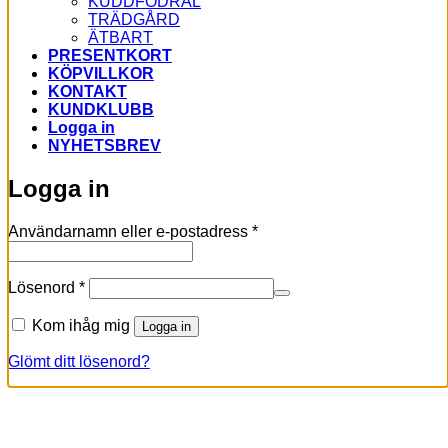
KUDDFODRAL
TRÄDGÅRD
ÄTBART
PRESENTKORT
KÖPVILLKOR
KONTAKT
KUNDKLUBB
Logga in
NYHETSBREV
Logga in
Obligatoriskt
Användarnamn eller e-postadress
*
Obligatoriskt
Lösenord
*
Kom ihåg mig
Logga in
Glömt ditt lösenord?