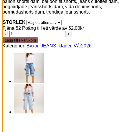
ballon shorts dam, balloon fit shorts, jeans culottes dam,
högmidjade jeansshorts dam, vida denimshorts,
bermudashorts dam, trendiga jeansshorts.
STORLEK
Tjäna 52 Poäng till ett värde av
52,00
kr
Barrel
shorts
Lägg till i varukorg
–
Kategorier:
Byxor
,
JEANS
,
kläder
,
Vår2026
beige
mängd