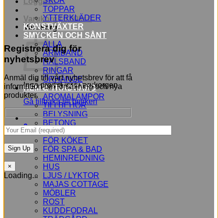
SKOR
Logga in
TOPPAR
YTTERKLÄDER
Varukorg /
0,00
kr
0
KONSTVÄXTER
Varukorg
SMYCKEN OCH SÅNT
ALLA
Registrera dig för
ARMBAND
nyhetsbrev
HALSBAND
RINGAR
Anmäl dig till vårt nyhetsbrev för att få
ÖRHÄNGE
Inga produkter i varukorgen.
information om försäljning och nya
HEM & TRÄDGÅRD
produkter.
AROMALAMPOR
Gå tillbaka till butiken
TILLBEHÖR
BELYSNING
BETONG
0
BLOMMOR
FÖR KÖKET
FÖR SPA & BAD
HEMINREDNING
HUS
×
LJUS / LYKTOR
Loading...
MAJAS COTTAGE
MÖBLER
ROST
KUDDFODRAL