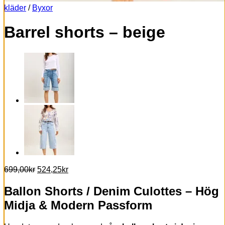
kläder
/
Byxor
Barrel shorts – beige
Det
Det
699,00
kr
524,25
kr
ursprungliga
nuvarande
priset
priset
Ballon Shorts / Denim Culottes – Hög
var:
är:
Midja & Modern Passform
699,00kr.
524,25kr.