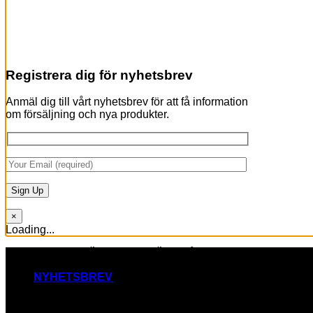
Registrera dig för nyhetsbrev
Anmäl dig till vårt nyhetsbrev för att få information
om försäljning och nya produkter.
×
Loading...
Skip
RAW BY JÖRLEVIK - SÖDERÅSEN
to
content
NYHETSBREV