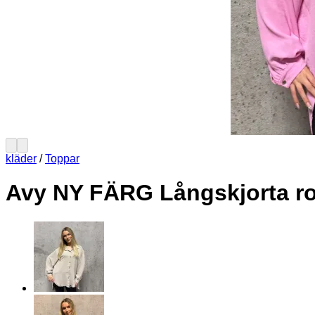
kläder
/
Toppar
Avy NY FÄRG Långskjorta r