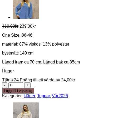
Det
Det
469,00
kr
239,00
kr
ursprungliga
nuvarande
One Size: 36-46
priset
priset
var:
är:
material: 87% viskos, 13% polyester
469,00kr.
239,00kr.
bystmått: 140 cm
Längd fram ca 70 cm, Längd bak ca 85cm
I lager
Tjäna 24 Poäng till ett värde av
24,00
kr
Avy
NY
Lägg till i varukorg
FÄRG
Kategorier:
kläder
,
Toppar
,
Vår2026
Långskjorta
rosa
mängd