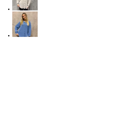
50%
REA