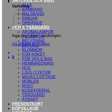
SMYCKEN OCH SÅNT
Varukorg /
0,00
kr
0
ALLA
Varukorg
ARMBAND
HALSBAND
RINGAR
ÖRHÄNGE
HEM & TRÄDGÅRD
AROMALAMPOR
Inga produkter i varukorgen.
TILLBEHÖR
BELYSNING
Gå tillbaka till butiken
BETONG
BLOMMOR
FÖR KÖKET
0
FÖR SPA & BAD
HEMINREDNING
HUS
LJUS / LYKTOR
MAJAS COTTAGE
MÖBLER
ROST
KUDDFODRAL
TRÄDGÅRD
ÄTBART
PRESENTKORT
KÖPVILLKOR